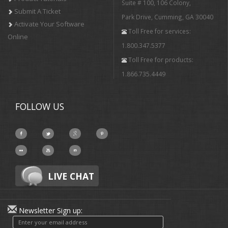
Suite # 100, 106 Colony,
Submit A Ticket
Park Drive, Cumming, GA 30040
Activate Your Software
Toll Free for services:
Online
1.800.347.5377
Toll Free for products:
1.866.735.4449
FOLLOW US
LIVE CHAT
Newsletter Sign up: