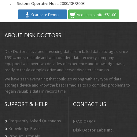
Sistemi Operativi Host: 2000/XP/2003
Scaricare Demo
Acquista subito €51.00
ABOUT DISK DOCTORS
Disk Doctors have been rescuing data from failed data storages since
1991… most reliable and well rounded data recovery company,
equipped with over two decades of experience and knowledge base,
ready to tackle complex drive and server disasters head on.
We have seen everything that could go wrong with any type of data
storage device and know the best remedies to fix complex problems to
regain valuable data in record time.
SUPPORT & HELP
CONTACT US
Frequently Asked Questions
HEAD OFFICE
Knowledge Base
Disk Doctor Labs Inc.
Product Tutorials