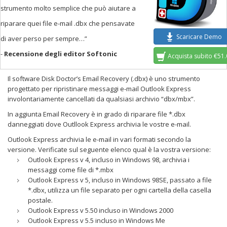
strumento molto semplice che può aiutare a
riparare quei file e-mail .dbx che pensavate
Scaricare Demo
di aver perso per sempre…”
-
Recensione degli editor Softonic
Acquista subito €51
Il software Disk Doctor’s Email Recovery (.dbx) è uno strumento
progettato per ripristinare messaggi e-mail Outlook Express
involontariamente cancellati da qualsiasi archivio “dbx/mbx”.
In aggiunta Email Recovery è in grado di riparare file *.dbx
danneggiati dove Outllook Express archivia le vostre e-mail.
Outlook Express archivia le e-mail in vari formati secondo la
versione. Verificate sul seguente elenco qual è la vostra versione:
Outlook Express v 4, incluso in Windows 98, archivia i
messaggi come file di *.mbx
Outlook Express v 5, incluso in Windows 98SE, passato a file
*.dbx, utilizza un file separato per ogni cartella della casella
postale.
Outlook Express v 5.50 incluso in Windows 2000
Outlook Express v 5.5 incluso in Windows Me