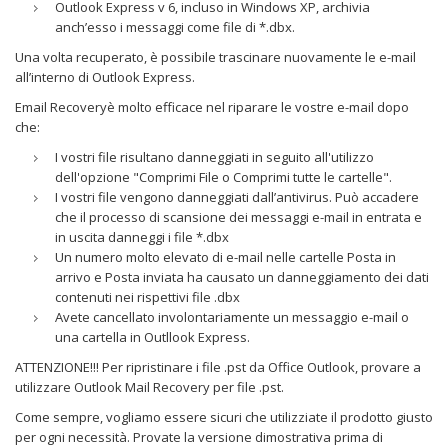
Outlook Express v 6, incluso in Windows XP, archivia
anch’esso i messaggi come file di *.dbx.
Una volta recuperato, è possibile trascinare nuovamente le e-mail
all’interno di Outlook Express.
Email Recoveryè molto efficace nel riparare le vostre e-mail dopo
che:
I vostri file risultano danneggiati in seguito all'utilizzo
dell'opzione "Comprimi File o Comprimi tutte le cartelle".
I vostri file vengono danneggiati dall’antivirus. Può accadere
che il processo di scansione dei messaggi e-mail in entrata e
in uscita danneggi i file *.dbx
Un numero molto elevato di e-mail nelle cartelle Posta in
arrivo e Posta inviata ha causato un danneggiamento dei dati
contenuti nei rispettivi file .dbx
Avete cancellato involontariamente un messaggio e-mail o
una cartella in Outllook Express.
ATTENZIONE!!! Per ripristinare i file .pst da Office Outlook, provare a
utilizzare Outlook Mail Recovery per file .pst.
Come sempre, vogliamo essere sicuri che utilizziate il prodotto giusto
per ogni necessità. Provate la versione dimostrativa prima di