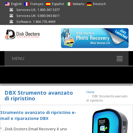
English
Français
Español
Italiano
Deutsch
Services-US: 1.800.347.5377
Services-UK: 0.800.043.6611
Software: 1.866.735.4449
MENU
DBX Strumento avanzato
Home
DBX Strumento avanzato
di ripristino
di ripristino
Strumento avanzato di ripristino e-
mail e riparazione DBX
“…Disk Doctors Email Recovery è uno