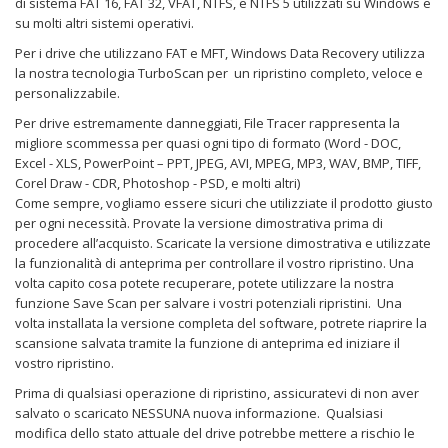
di sistema FAT 16, FAT 32, VFAT, NTFS, e NTFS 5 utilizzati su Windows e
su molti altri sistemi operativi.
Per i drive che utilizzano FAT e MFT, Windows Data Recovery utilizza
la nostra tecnologia TurboScan per un ripristino completo, veloce e
personalizzabile.
Per drive estremamente danneggiati, File Tracer rappresenta la
migliore scommessa per quasi ogni tipo di formato (Word - DOC,
Excel - XLS, PowerPoint – PPT, JPEG, AVI, MPEG, MP3, WAV, BMP, TIFF,
Corel Draw - CDR, Photoshop - PSD, e molti altri)
Come sempre, vogliamo essere sicuri che utilizziate il prodotto giusto
per ogni necessità. Provate la versione dimostrativa prima di
procedere all’acquisto. Scaricate la versione dimostrativa e utilizzate
la funzionalità di anteprima per controllare il vostro ripristino. Una
volta capito cosa potete recuperare, potete utilizzare la nostra
funzione Save Scan per salvare i vostri potenziali ripristini. Una
volta installata la versione completa del software, potrete riaprire la
scansione salvata tramite la funzione di anteprima ed iniziare il
vostro ripristino.
Prima di qualsiasi operazione di ripristino, assicuratevi di non aver
salvato o scaricato NESSUNA nuova informazione. Qualsiasi
modifica dello stato attuale del drive potrebbe mettere a rischio le