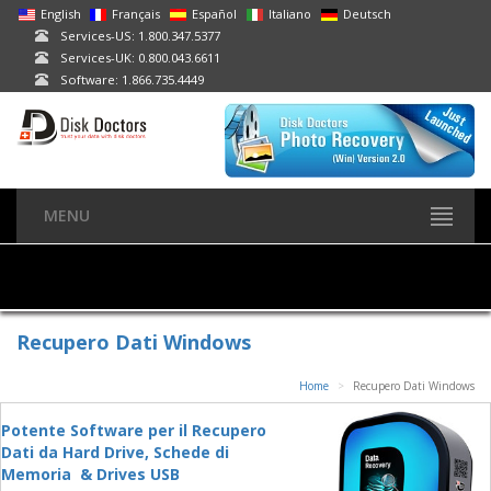
English
Français
Español
Italiano
Deutsch
Services-US: 1.800.347.5377
Services-UK: 0.800.043.6611
Software: 1.866.735.4449
MENU
Recupero Dati Windows
Home
Recupero Dati Windows
Potente Software per il Recupero
Dati da Hard Drive, Schede di
Memoria & Drives USB