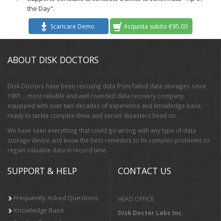
the Day".
Scaricare Demo
Acquista subito €95.00
ABOUT DISK DOCTORS
Disk Doctors have been rescuing data from failed data storages since
1991… most reliable and well rounded data recovery company,
equipped with over two decades of experience and knowledge base,
ready to tackle complex drive and server disasters head on.
We have seen everything that could go wrong with any type of data
storage device and know the best remedies to fix complex problems to
regain valuable data in record time.
SUPPORT & HELP
CONTACT US
Frequently Asked Questions
HEAD OFFICE
Knowledge Base
Disk Doctor Labs Inc.